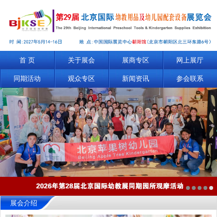
首 页
关于展会
展商专区
网上展厅
同期活动
观众专区
新闻资讯
参会联系
展会介绍