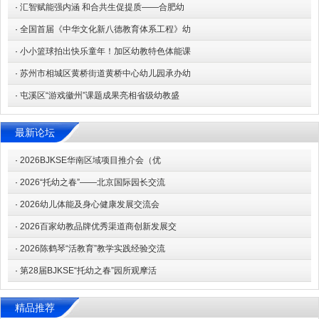
·
汇智赋能强内涵 和合共生促提质——合肥幼
·
全国首届《中华文化新八德教育体系工程》幼
·
小小篮球拍出快乐童年！加区幼教特色体能课
·
苏州市相城区黄桥街道黄桥中心幼儿园承办幼
·
屯溪区“游戏徽州”课题成果亮相省级幼教盛
最新论坛
·
2026BJKSE华南区域项目推介会（优
·
2026“托幼之春”——北京国际园长交流
·
2026幼儿体能及身心健康发展交流会
·
2026百家幼教品牌优秀渠道商创新发展交
·
2026陈鹤琴“活教育”教学实践经验交流
·
第28届BJKSE“托幼之春”园所观摩活
精品推荐