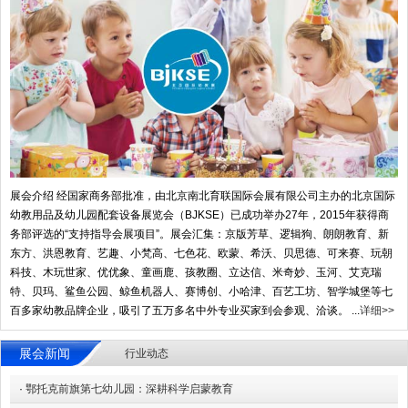
展会介绍 经国家商务部批准，由北京南北育联国际会展有限公司主办的北京国际
幼教用品及幼儿园配套设备展览会（BJKSE）已成功举办27年，2015年获得商
务部评选的“支持指导会展项目”。展会汇集：京版芳草、逻辑狗、朗朗教育、新
东方、洪恩教育、艺趣、小梵高、七色花、欧蒙、希沃、贝思德、可来赛、玩朝
科技、木玩世家、优优象、童画鹿、孩教圈、立达信、米奇妙、玉河、艾克瑞
特、贝玛、鲨鱼公园、鲸鱼机器人、赛博创、小哈津、百艺工坊、智学城堡等七
百多家幼教品牌企业，吸引了五万多名中外专业买家到会参观、洽谈。 ...
详细>>
展会新闻
行业动态
·
鄂托克前旗第七幼儿园：深耕科学启蒙教育