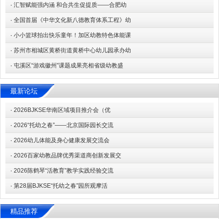
·
汇智赋能强内涵 和合共生促提质——合肥幼
·
全国首届《中华文化新八德教育体系工程》幼
·
小小篮球拍出快乐童年！加区幼教特色体能课
·
苏州市相城区黄桥街道黄桥中心幼儿园承办幼
·
屯溪区“游戏徽州”课题成果亮相省级幼教盛
最新论坛
·
2026BJKSE华南区域项目推介会（优
·
2026“托幼之春”——北京国际园长交流
·
2026幼儿体能及身心健康发展交流会
·
2026百家幼教品牌优秀渠道商创新发展交
·
2026陈鹤琴“活教育”教学实践经验交流
·
第28届BJKSE“托幼之春”园所观摩活
精品推荐