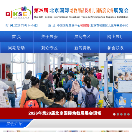
首 页
关于展会
展商专区
网上展厅
同期活动
观众专区
新闻资讯
参会联系
展会介绍