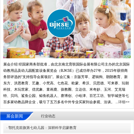
展会介绍 经国家商务部批准，由北京南北育联国际会展有限公司主办的北京国际
幼教用品及幼儿园配套设备展览会（BJKSE）已成功举办27年，2015年获得商
务部评选的“支持指导会展项目”。展会汇集：京版芳草、逻辑狗、朗朗教育、新
东方、洪恩教育、艺趣、小梵高、七色花、欧蒙、希沃、贝思德、可来赛、玩朝
科技、木玩世家、优优象、童画鹿、孩教圈、立达信、米奇妙、玉河、艾克瑞
特、贝玛、鲨鱼公园、鲸鱼机器人、赛博创、小哈津、百艺工坊、智学城堡等七
百多家幼教品牌企业，吸引了五万多名中外专业买家到会参观、洽谈。 ...
详细>>
展会新闻
行业动态
·
鄂托克前旗第七幼儿园：深耕科学启蒙教育