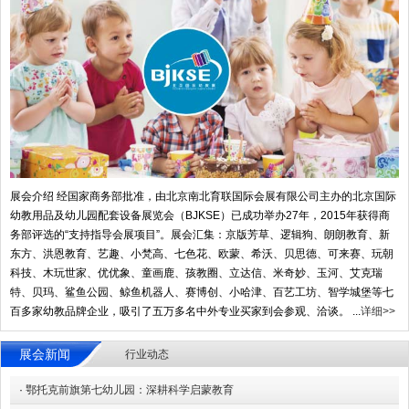
展会介绍 经国家商务部批准，由北京南北育联国际会展有限公司主办的北京国际
幼教用品及幼儿园配套设备展览会（BJKSE）已成功举办27年，2015年获得商
务部评选的“支持指导会展项目”。展会汇集：京版芳草、逻辑狗、朗朗教育、新
东方、洪恩教育、艺趣、小梵高、七色花、欧蒙、希沃、贝思德、可来赛、玩朝
科技、木玩世家、优优象、童画鹿、孩教圈、立达信、米奇妙、玉河、艾克瑞
特、贝玛、鲨鱼公园、鲸鱼机器人、赛博创、小哈津、百艺工坊、智学城堡等七
百多家幼教品牌企业，吸引了五万多名中外专业买家到会参观、洽谈。 ...
详细>>
展会新闻
行业动态
·
鄂托克前旗第七幼儿园：深耕科学启蒙教育