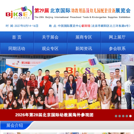
首 页
关于展会
展商专区
网上展厅
同期活动
观众专区
新闻资讯
参会联系
展会介绍