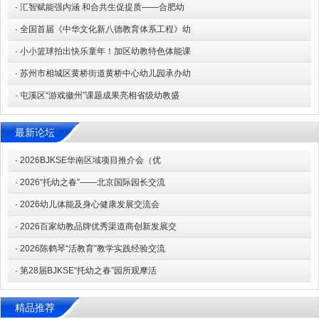
·
汇智赋能强内涵 和合共生促提质——合肥幼
·
全国首届《中华文化新八德教育体系工程》幼
·
小小篮球拍出快乐童年！加区幼教特色体能课
·
苏州市相城区黄桥街道黄桥中心幼儿园承办幼
·
屯溪区“游戏徽州”课题成果亮相省级幼教盛
最新论坛
·
2026BJKSE华南区域项目推介会（优
·
2026“托幼之春”——北京国际园长交流
·
2026幼儿体能及身心健康发展交流会
·
2026百家幼教品牌优秀渠道商创新发展交
·
2026陈鹤琴“活教育”教学实践经验交流
·
第28届BJKSE“托幼之春”园所观摩活
精品推荐