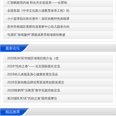
·
汇智赋能强内涵 和合共生促提质——合肥幼
·
全国首届《中华文化新八德教育体系工程》幼
·
小小篮球拍出快乐童年！加区幼教特色体能课
·
苏州市相城区黄桥街道黄桥中心幼儿园承办幼
·
屯溪区“游戏徽州”课题成果亮相省级幼教盛
最新论坛
·
2026BJKSE华南区域项目推介会（优
·
2026“托幼之春”——北京国际园长交流
·
2026幼儿体能及身心健康发展交流会
·
2026百家幼教品牌优秀渠道商创新发展交
·
2026陈鹤琴“活教育”教学实践经验交流
·
第28届BJKSE“托幼之春”园所观摩活
精品推荐