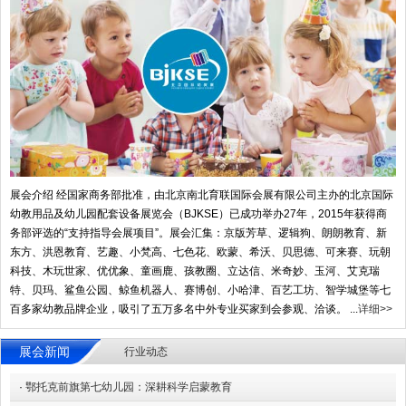
展会介绍 经国家商务部批准，由北京南北育联国际会展有限公司主办的北京国际
幼教用品及幼儿园配套设备展览会（BJKSE）已成功举办27年，2015年获得商
务部评选的“支持指导会展项目”。展会汇集：京版芳草、逻辑狗、朗朗教育、新
东方、洪恩教育、艺趣、小梵高、七色花、欧蒙、希沃、贝思德、可来赛、玩朝
科技、木玩世家、优优象、童画鹿、孩教圈、立达信、米奇妙、玉河、艾克瑞
特、贝玛、鲨鱼公园、鲸鱼机器人、赛博创、小哈津、百艺工坊、智学城堡等七
百多家幼教品牌企业，吸引了五万多名中外专业买家到会参观、洽谈。 ...
详细>>
展会新闻
行业动态
·
鄂托克前旗第七幼儿园：深耕科学启蒙教育