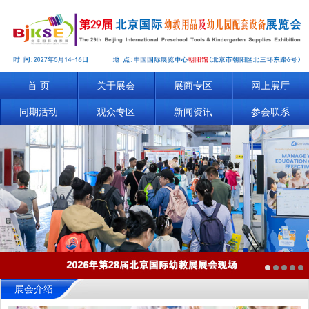
首 页
关于展会
展商专区
网上展厅
同期活动
观众专区
新闻资讯
参会联系
展会介绍