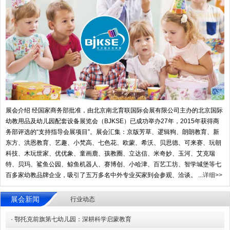
展会介绍 经国家商务部批准，由北京南北育联国际会展有限公司主办的北京国际
幼教用品及幼儿园配套设备展览会（BJKSE）已成功举办27年，2015年获得商
务部评选的“支持指导会展项目”。展会汇集：京版芳草、逻辑狗、朗朗教育、新
东方、洪恩教育、艺趣、小梵高、七色花、欧蒙、希沃、贝思德、可来赛、玩朝
科技、木玩世家、优优象、童画鹿、孩教圈、立达信、米奇妙、玉河、艾克瑞
特、贝玛、鲨鱼公园、鲸鱼机器人、赛博创、小哈津、百艺工坊、智学城堡等七
百多家幼教品牌企业，吸引了五万多名中外专业买家到会参观、洽谈。 ...
详细>>
展会新闻
行业动态
·
鄂托克前旗第七幼儿园：深耕科学启蒙教育