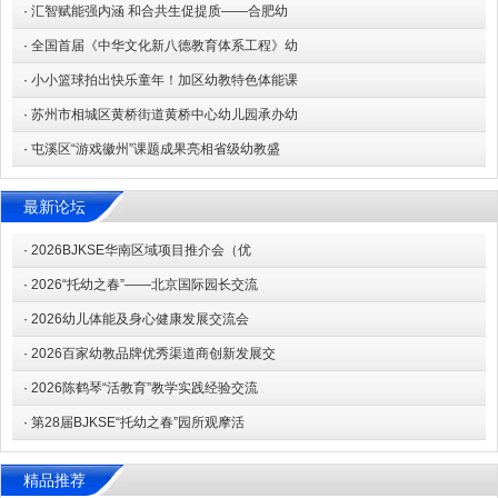
·
汇智赋能强内涵 和合共生促提质——合肥幼
·
全国首届《中华文化新八德教育体系工程》幼
·
小小篮球拍出快乐童年！加区幼教特色体能课
·
苏州市相城区黄桥街道黄桥中心幼儿园承办幼
·
屯溪区“游戏徽州”课题成果亮相省级幼教盛
最新论坛
·
2026BJKSE华南区域项目推介会（优
·
2026“托幼之春”——北京国际园长交流
·
2026幼儿体能及身心健康发展交流会
·
2026百家幼教品牌优秀渠道商创新发展交
·
2026陈鹤琴“活教育”教学实践经验交流
·
第28届BJKSE“托幼之春”园所观摩活
精品推荐